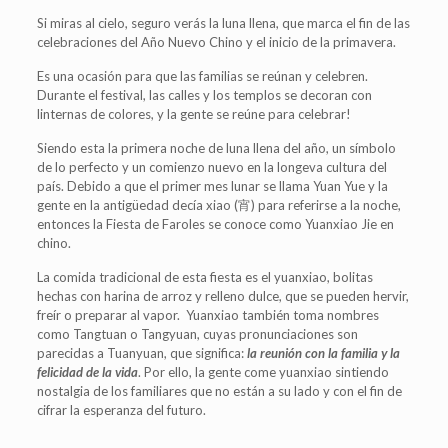
Si miras al cielo, seguro verás la luna llena, que marca el fin de las
celebraciones del Año Nuevo Chino y el inicio de la primavera.
Es una ocasión para que las familias se reúnan y celebren.
Durante el festival, las calles y los templos se decoran con
linternas de colores, y la gente se reúne para celebrar!
Siendo esta la primera noche de luna llena del año, un símbolo
de lo perfecto y un comienzo nuevo en la longeva cultura del
país. Debido a que el primer mes lunar se llama Yuan Yue y la
gente en la antigüedad decía xiao (宵) para referirse a la noche,
entonces la Fiesta de Faroles se conoce como Yuanxiao Jie en
chino.
La comida tradicional de esta fiesta es el yuanxiao, bolitas
hechas con harina de arroz y relleno dulce, que se pueden hervir,
freír o preparar al vapor. Yuanxiao también toma nombres
como Tangtuan o Tangyuan, cuyas pronunciaciones son
parecidas a Tuanyuan, que significa:
la reunión con la familia y la
felicidad de la vida
. Por ello, la gente come yuanxiao sintiendo
nostalgia de los familiares que no están a su lado y con el fin de
cifrar la esperanza del futuro.