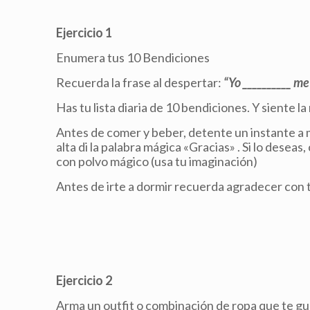
Ejercicio 1
Enumera tus 10 Bendiciones
Recuerda la frase al despertar:
“Yo __________ m
Has tu lista diaria de 10 bendiciones. Y siente l
Antes de comer y beber, detente un instante a 
alta di la palabra mágica «Gracias» . Si lo desea
con polvo mágico (usa tu imaginación)
Antes de irte a dormir recuerda agradecer con 
Ejercicio 2
Arma un outfit o combinación de ropa que te g