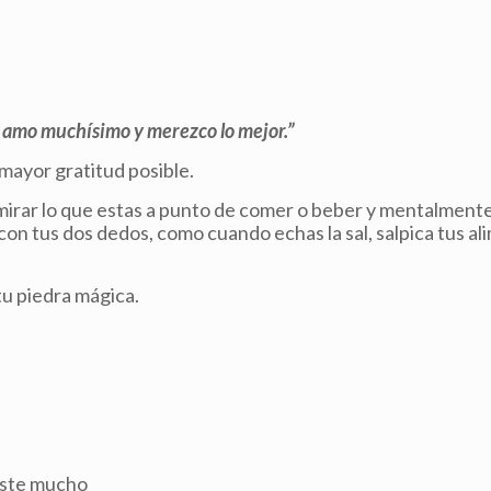
e amo muchísimo y merezco lo mejor.”
a mayor gratitud posible.
mirar lo que estas a punto de comer o beber y mentalmente
s, con tus dos dedos, como cuando echas la sal, salpica tus a
tu piedra mágica.
uste mucho