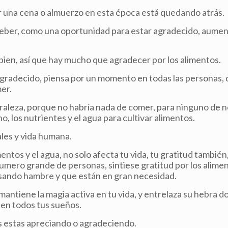
r una cena o almuerzo en esta época está quedando atrás.
y beber, como una oportunidad para estar agradecido, aume
 bien, así que hay mucho que agradecer por los alimentos.
 agradecido, piensa por un momento en todas las personas,
er.
uraleza, porque no habría nada de comer, para ninguno de n
no, los nutrientes y el agua para cultivar alimentos.
ales y vida humana.
entos y el agua, no solo afecta tu vida, tu gratitud también
umero grande de personas, sintiese gratitud por los aliment
asando hambre y que están en gran necesidad.
mantiene la magia activa en tu vida, y entrelaza su hebra d
 en todos tus sueños.
as estas apreciando o agradeciendo.