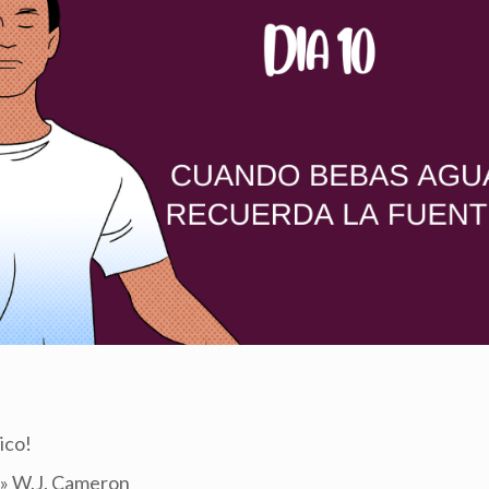
ico!
a» W.J. Cameron