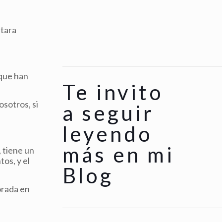
ntara
 que han
Te invito
osotros, si
a seguir
leyendo
más en mi
, tiene un
os, y el
Blog
orada en