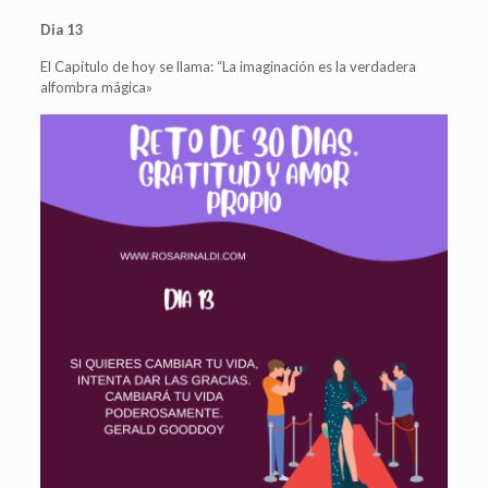
Dia 13
El Capítulo de hoy se llama: “La imaginación es la verdadera
alfombra mágica»