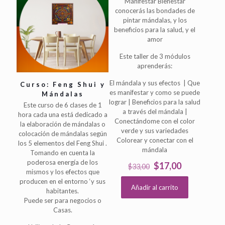
Manifestar Bienestar
conocerás las bondades de
pintar mándalas, y los
beneficios para la salud, y el
amor
Este taller de 3 módulos
aprenderás:
El mándala y sus efectos | Que
Curso: Feng Shui y
es manifestar y como se puede
Mándalas
lograr | Beneficios para la salud
Este curso de 6 clases de 1
a través del mándala |
hora cada una está dedicado a
Conectándome con el color
la elaboración de mándalas o
verde y sus variedades
colocación de mándalas según
Colorear y conectar con el
los 5 elementos del Feng Shui .
mándala
Tomando en cuenta la
poderosa energía de los
El
El
$
17,00
$
33,00
mismos y los efectos que
precio
precio
producen en el entorno ‘y sus
original
actual
Añadir al carrito
habitantes.
era:
es:
Puede ser para negocios o
$33,00.
$17,00.
Casas.