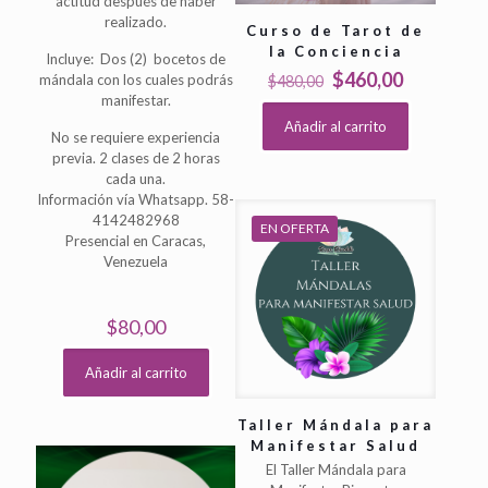
actitud después de haber
realizado.
Curso de Tarot de
la Conciencia
Incluye: Dos (2) bocetos de
El
El
$
460,00
mándala con los cuales podrás
$
480,00
precio
precio
manifestar.
original
actual
Añadir al carrito
No se requiere experiencia
era:
es:
previa. 2 clases de 2 horas
$480,00.
$460,00.
cada una.
Información vía Whatsapp. 58-
4142482968
EN OFERTA
Presencial en Caracas,
Venezuela
$
80,00
Añadir al carrito
Taller Mándala para
Manifestar Salud
El Taller Mándala para