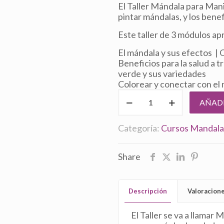
original
ac
El Taller Mándala para Man
era:
es
pintar mándalas, y los benefi
$33,00.
$1
Este taller de 3 módulos a
El mándala y sus efectos | 
Beneficios para la salud a 
verde y sus variedades
Colorear y conectar con el
Taller
AÑADI
Mándala
para
Manifestar
Categoría:
Cursos Mandala
Salud
cantidad
Share
Descripción
Valoracion
El Taller se va a llamar