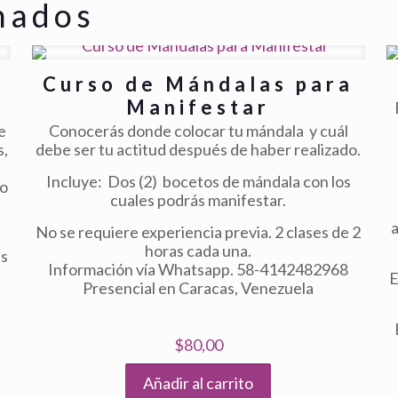
nados
Curso de Mándalas para
Manifestar
e
Conocerás donde colocar tu mándala y cuál
s,
debe ser tu actitud después de haber realizado.
Incluye: Dos (2) bocetos de mándala con los
mo
cuales podrás manifestar.
No se requiere experiencia previa. 2 clases de 2
horas cada una.
as
Información vía Whatsapp. 58-4142482968
E
Presencial en Caracas, Venezuela
$
80,00
Añadir al carrito