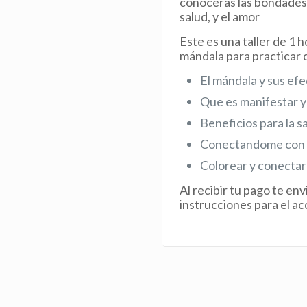
conocerás las bondades d
salud, y el amor
Este es una taller de 1 h
mándala para practicar
El mándala y sus ef
Que es manifestar y
Beneficios para la s
Conectandome con el
Colorear y conectar
Al recibir tu pago te e
instrucciones para el acc