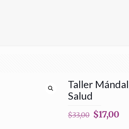
Taller Mándal
Salud
El
El
$
17,00
$
33,00
precio
pr