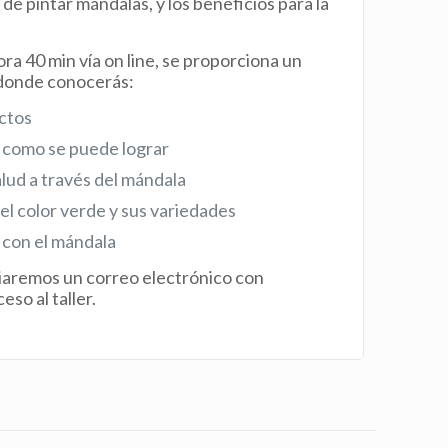
e pintar mándalas, y los beneficios para la
ora 40 min vía on line, se proporciona un
 donde conocerás:
ectos
 como se puede lograr
alud a través del mándala
 color verde y sus variedades
 con el mándala
nviaremos un correo electrónico con
eso al taller.