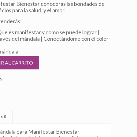
tual
ifestar Bienestar conocerás las bondades de
:
cios para la salud, y el amor
7,00.
prenderás:
Que es manifestar y como se puede lograr |
través del mándala | Conectándome con el color
 mándala
R AL CARRITO
s
es
0
 Mándala para Manifestar Bienestar