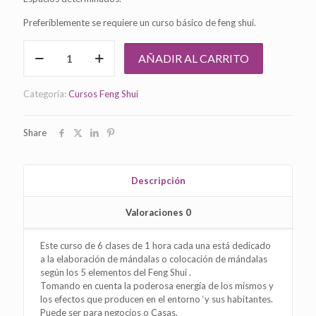
Preferiblemente se requiere un curso básico de feng shui.
Curso:
AÑADIR AL CARRITO
Feng
Shui
y
Categoría:
Cursos Feng Shui
Mándalas
cantidad
Share
Descripción
Valoraciones
0
Este curso de 6 clases de 1 hora cada una está dedicado
a la elaboración de mándalas o colocación de mándalas
según los 5 elementos del Feng Shui .
Tomando en cuenta la poderosa energía de los mismos y
los efectos que producen en el entorno ‘y sus habitantes.
Puede ser para negocios o Casas.