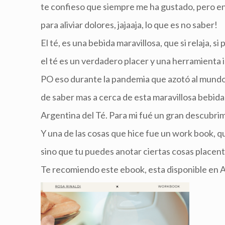
te confieso que siempre me ha gustado, pero en
para aliviar dolores, jajaaja, lo que es no saber!
El té, es una bebida maravillosa, que si relaja, 
el té es un verdadero placer y una herramienta 
PO eso durante la pandemia que azotó al mundo
de saber mas a cerca de esta maravillosa bebida
Argentina del Té. Para mi fué un gran descubrim
Y una de las cosas que hice fue un work book, qu
sino que tu puedes anotar ciertas cosas placent
Te recomiendo este ebook, esta disponible en