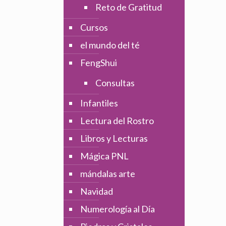
Reto de Gratitud
Cursos
el mundo del té
FengShui
Consultas
Infantiles
Lectura del Rostro
Libros y Lecturas
Mágica PNL
mándalas arte
Navidad
Numerología al Día