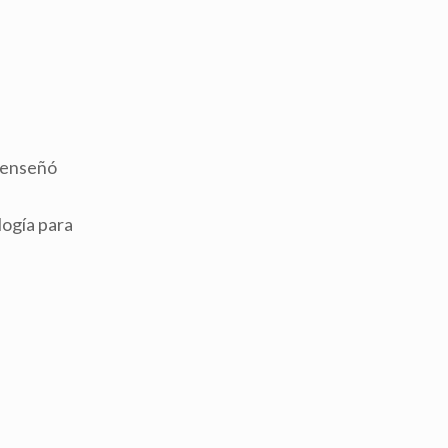
e enseñó
logía para