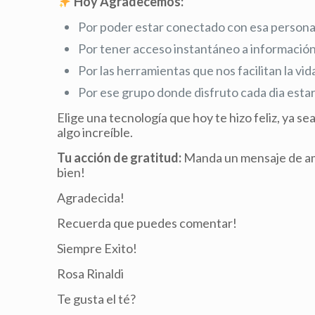
Hoy Agradecemos:
Por poder estar conectado con esa persona es
Por tener acceso instantáneo a información
Por las herramientas que nos facilitan la vi
Por ese grupo donde disfruto cada dia est
Elige una tecnología que hoy te hizo feliz, ya s
algo increíble.
Tu acción de gratitud:
Manda un mensaje de amor
bien!
Agradecida!
Recuerda que puedes comentar!
Siempre Exito!
Rosa Rinaldi
Te gusta el té?