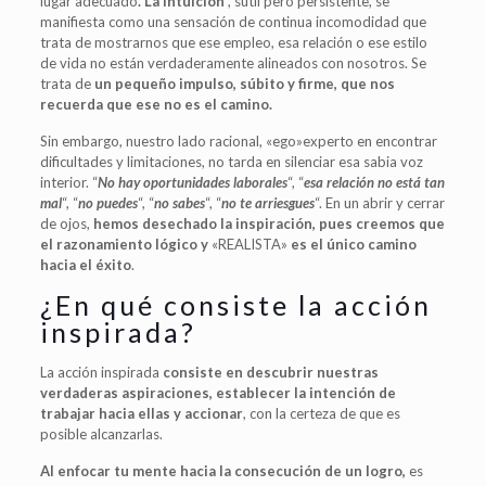
lugar adecuado
. La intuición
, sutil pero persistente, se
manifiesta como una sensación de continua incomodidad que
trata de mostrarnos que ese empleo, esa relación o ese estilo
de vida no están verdaderamente alineados con nosotros. Se
trata de
un pequeño impulso, súbito y firme, que nos
recuerda que ese no es el camino.
Sin embargo, nuestro lado racional, «ego»experto en encontrar
dificultades y limitaciones, no tarda en silenciar esa sabia voz
interior. “
No hay oportunidades laborales
“, “
esa relación no está tan
mal
“, “
no puedes
“, “
no sabes
“, “
no te arriesgues
“. En un abrir y cerrar
de ojos,
hemos desechado la inspiración, pues creemos que
el razonamiento lógico y
«REALISTA»
es el único camino
hacia el éxito
.
¿En qué consiste la acción
inspirada?
La acción inspirada
consiste en descubrir nuestras
verdaderas aspiraciones, establecer la intención de
trabajar hacia ellas y accionar
, con la certeza de que es
posible alcanzarlas.
Al enfocar tu mente hacia la consecución de un logro,
es