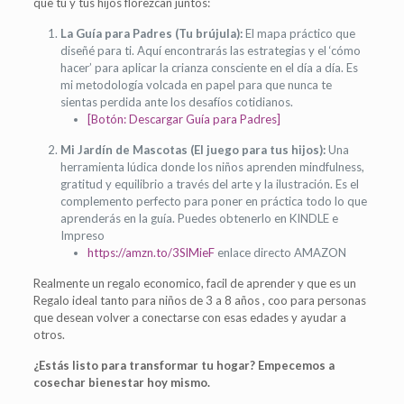
que tú y tus hijos florezcan juntos:
La Guía para Padres (Tu brújula):
El mapa práctico que
diseñé para ti. Aquí encontrarás las estrategias y el ‘cómo
hacer’ para aplicar la crianza consciente en el día a día. Es
mi metodología volcada en papel para que nunca te
sientas perdida ante los desafíos cotidianos.
[Botón: Descargar Guía para Padres]
Mi Jardín de Mascotas (El juego para tus hijos):
Una
herramienta lúdica donde los niños aprenden mindfulness,
gratitud y equilibrio a través del arte y la ilustración. Es el
complemento perfecto para poner en práctica todo lo que
aprenderás en la guía. Puedes obtenerlo en KINDLE e
Impreso
https://amzn.to/3SlMieF
enlace directo AMAZON
Realmente un regalo economico, facil de aprender y que es un
Regalo ideal tanto para niños de 3 a 8 años , coo para personas
que desean volver a conectarse con esas edades y ayudar a
otros.
¿Estás listo para transformar tu hogar? Empecemos a
cosechar bienestar hoy mismo.