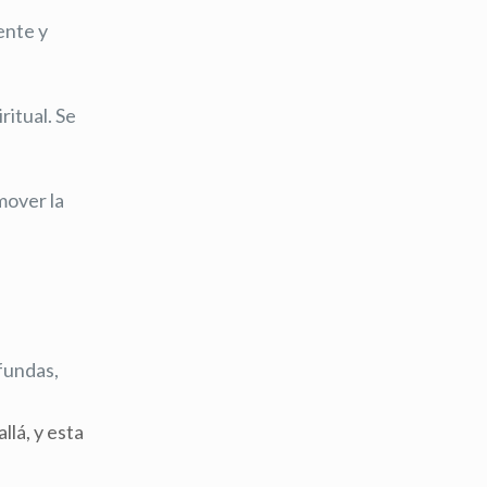
mente y
ritual. Se
mover la
ofundas,
llá, y esta