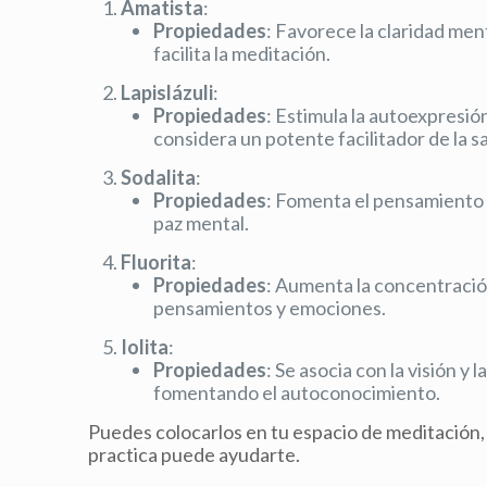
Amatista
:
Propiedades
: Favorece la claridad ment
facilita la meditación.
Lapislázuli
:
Propiedades
: Estimula la autoexpresió
considera un potente facilitador de la sa
Sodalita
:
Propiedades
: Fomenta el pensamiento l
paz mental.
Fluorita
:
Propiedades
: Aumenta la concentració
pensamientos y emociones.
Iolita
:
Propiedades
: Se asocia con la visión y
fomentando el autoconocimiento.
Puedes colocarlos en tu espacio de meditación, o
practica puede ayudarte.