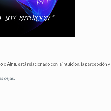
jo
o
Ajna
, está relacionado con la intuición, la percepción y 
as cejas.