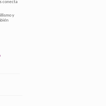
os conecta
illismo y
mbién
u