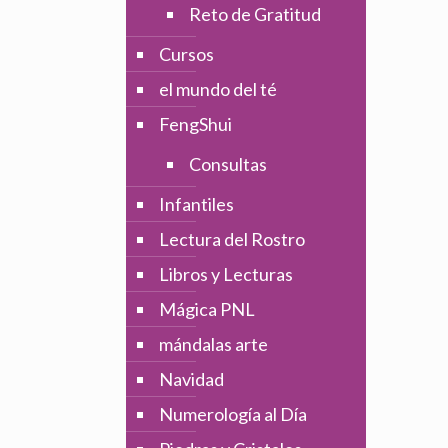
Reto de Gratitud
Cursos
el mundo del té
FengShui
Consultas
Infantiles
Lectura del Rostro
Libros y Lecturas
Mágica PNL
mándalas arte
Navidad
Numerología al Día