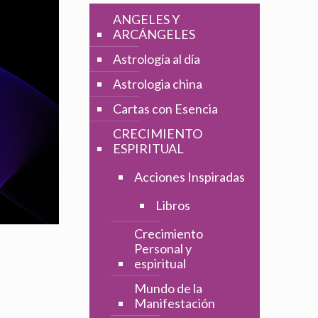
ANGELES Y
ARCÁNGELES
Astrología al día
Astrologia china
Cartas con Esencia
CRECIMIENTO
ESPIRITUAL
Acciones Inspiradas
Libros
Crecimiento
Personal y
espiritual
Mundo de la
Manifestación