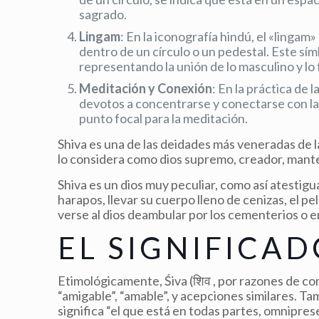
sagrado.
Lingam
: En la iconografía hindú, el «linga
dentro de un círculo o un pedestal. Este sím
representando la unión de lo masculino y lo
Meditación y Conexión
: En la práctica de 
devotos a concentrarse y conectarse con la 
punto focal para la meditación.
Shiva es una de las deidades más veneradas de la
lo considera como dios supremo, creador, mante
Shiva es un dios muy peculiar, como así atestigua
harapos, llevar su cuerpo lleno de cenizas, el
verse al dios deambular por los cementerios o 
EL SIGNIFICA
Etimológicamente, Śiva (शिव , por razones de co
“amigable”, “amable”, y acepciones similares. Ta
significa “el que está en todas partes, omnipresen