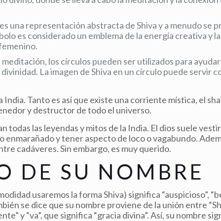
m» es una representación abstracta de Shiva y a menudo se 
bolo es considerado un emblema de la energía creativa y la 
 femenino.
la meditación, los círculos pueden ser utilizados para ayudar 
divinidad. La imagen de Shiva en un círculo puede servir 
 India. Tanto es así que existe una corriente mística, el sh
nedor y destructor de todo el universo.
n todas las leyendas y mitos de la India. El dios suele vesti
 pelo enmarañado y tener aspecto de loco o vagabundo. Adem
entre cadáveres. Sin embargo, es muy querido.
DO DE SU NOMBRE
modidad usaremos la forma Shiva) significa “auspicioso”, “
mbién se dice que su nombre proviene de la unión entre “Sh
te” y “va”, que significa “gracia divina”. Así, su nombre sign