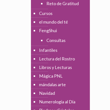
Reto de Gratitud
Cursos
el mundo del té
FengShui
Consultas
Infantiles
Lectura del Rostro
Libros y Lecturas
Mágica PNL
mándalas arte
Navidad
Numerología al Día