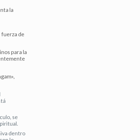
nta la
s
 fuerza de
inos para la
identemente
ingam»,
l
stá
culo, se
iritual.
hiva dentro
con lo