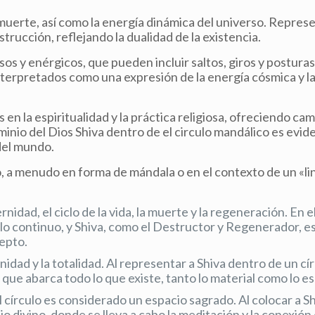
a muerte, así como la energía dinámica del universo. Represe
strucción, reflejando la dualidad de la existencia.
os y enérgicos, que pueden incluir saltos, giros y postura
erpretados como una expresión de la energía cósmica y la
en la espiritualidad y la práctica religiosa, ofreciendo cam
minio del Dios Shiva dentro de el circulo mandálico es ev
del mundo.
o, a menudo en forma de mándala o en el contexto de un «l
ernidad, el ciclo de la vida, la muerte y la regeneración. En e
clo continuo, y Shiva, como el Destructor y Regenerador, e
epto.
 unidad y la totalidad. Al representar a Shiva dentro de un cír
que abarca todo lo que existe, tanto lo material como lo esp
l círculo es considerado un espacio sagrado. Al colocar a S
io divino, donde se lleva a cabo la meditación y la conexión 