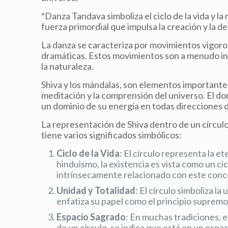
*Danza Tandava simboliza el ciclo de la vida y l
fuerza primordial que impulsa la creación y la de
La danza se caracteriza por movimientos vigoros
dramáticas. Estos movimientos son a menudo int
la naturaleza.
Shiva y los mándalas, son elementos importantes 
meditación y la comprensión del universo. El do
un dominio de su energía en todas direcciones 
La representación de Shiva dentro de un círcul
tiene varios significados simbólicos:
Ciclo de la Vida
: El círculo representa la et
hinduismo, la existencia es vista como un ci
intrínsecamente relacionado con este conc
Unidad y Totalidad
: El círculo simboliza la
enfatiza su papel como el principio supremo 
Espacio Sagrado
: En muchas tradiciones, e
de un círculo, se indica que está en un espac