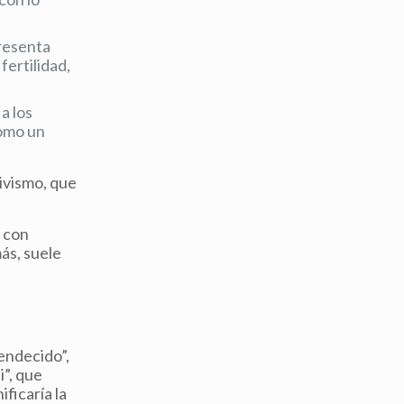
presenta
fertilidad,
a los
como un
aivismo, que
r con
ás, suele
bendecido”,
i”, que
ificaría la