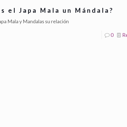
Es el Japa Mala un Mándala?
apa Mala y Mandalas su relación
0
R