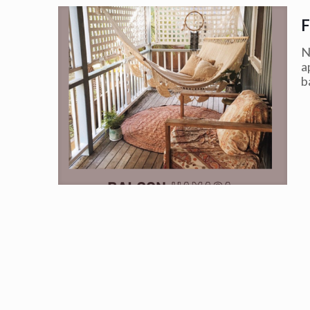
N
a
b