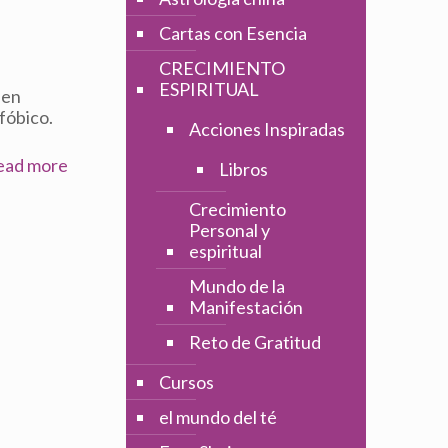
Cartas con Esencia
CRECIMIENTO
ESPIRITUAL
nen
fóbico.
Acciones Inspiradas
ead more
Libros
Crecimiento
Personal y
espiritual
Mundo de la
Manifestación
Reto de Gratitud
Cursos
el mundo del té