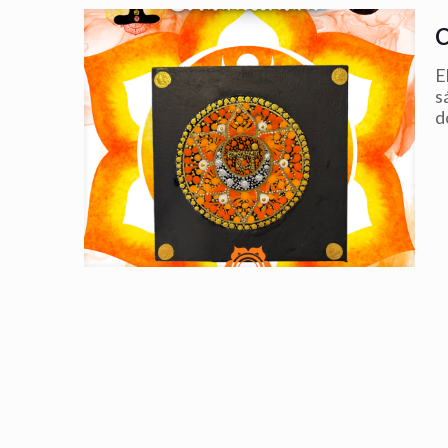
E
s
d