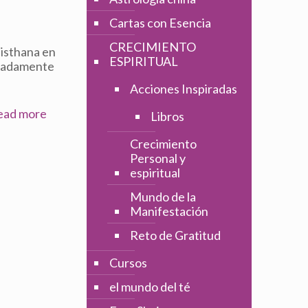
Cartas con Esencia
CRECIMIENTO
histhana en
ESPIRITUAL
ximadamente
Acciones Inspiradas
ead more
Libros
Crecimiento
Personal y
espiritual
Mundo de la
Manifestación
Reto de Gratitud
Cursos
el mundo del té