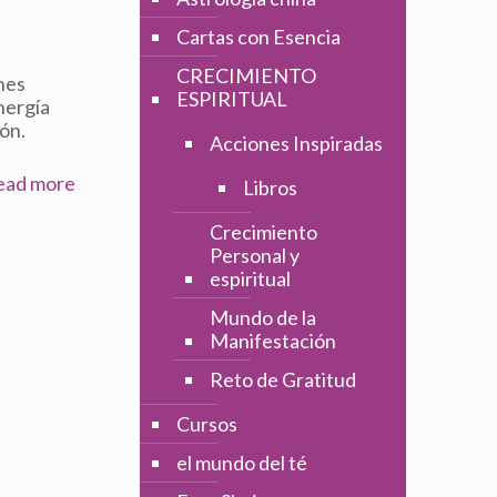
Cartas con Esencia
CRECIMIENTO
ones
ESPIRITUAL
nergía
ión.
Acciones Inspiradas
ead more
Libros
Crecimiento
Personal y
espiritual
Mundo de la
Manifestación
Reto de Gratitud
Cursos
el mundo del té