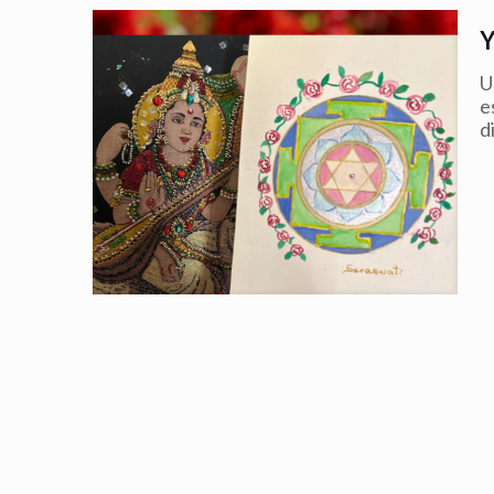
U
e
d