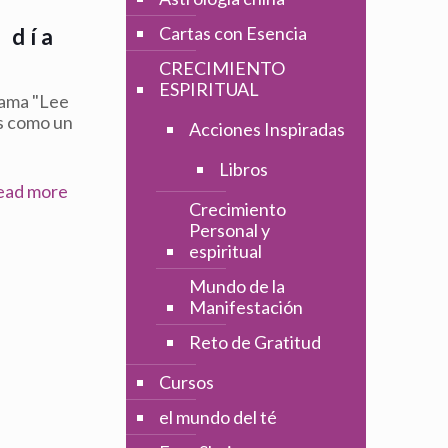
Cartas con Esencia
 día
CRECIMIENTO
ESPIRITUAL
llama "Lee
es como un
Acciones Inspiradas
Libros
ead more
Crecimiento
Personal y
espiritual
Mundo de la
Manifestación
Reto de Gratitud
Cursos
el mundo del té