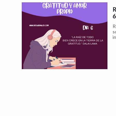
R
s
i