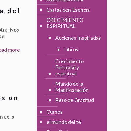
Cartas con Esencia
a del
CRECIMIENTO
ESPIRITUAL
otra. Nos
os
Acciones Inspiradas
Libros
ead more
Crecimiento
Personal y
espiritual
Mundo de la
Manifestación
es un
Reto de Gratitud
Cursos
n de la
el mundo del té