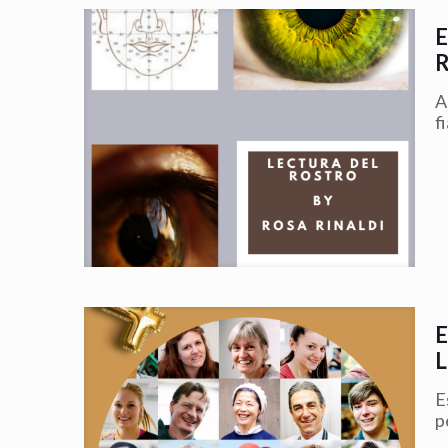
A
f
E
p