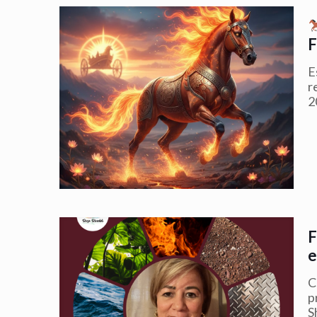
E
r
2
C
p
S