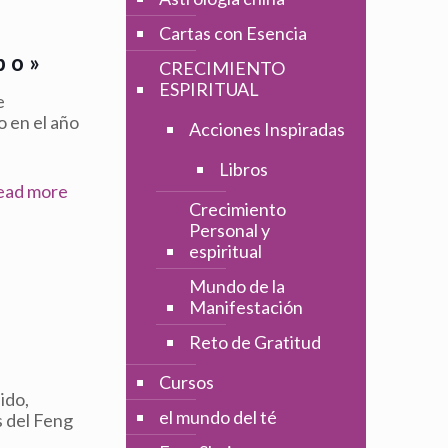
Cartas con Esencia
po»
CRECIMIENTO
ESPIRITUAL
e
o en el año
Acciones Inspiradas
Libros
ead more
Crecimiento
Personal y
espiritual
Mundo de la
Manifestación
Reto de Gratitud
Cursos
ido,
el mundo del té
s del Feng